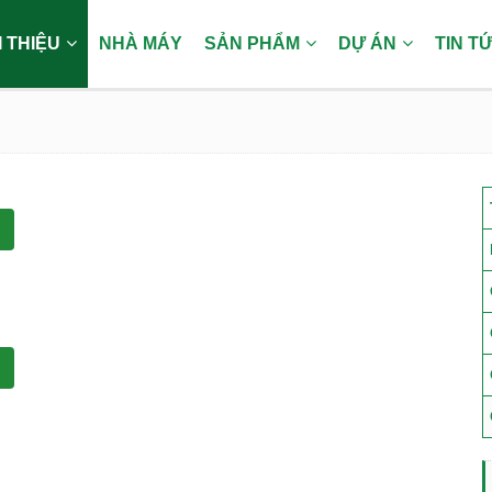
I THIỆU
NHÀ MÁY
SẢN PHẨM
DỰ ÁN
TIN T