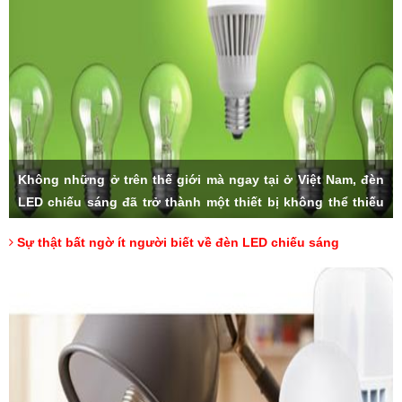
Không những ở trên thế giới mà ngay tại ở Việt Nam, đèn
LED chiếu sáng đã trở thành một thiết bị không thể thiếu
trong các gia đình. Với số lượng lớn bán ra hàng ngày và
Sự thật bất ngờ ít người biết về đèn LED chiếu sáng
độ ưa chuộng của người tiêu dùng, sản phẩm đèn LED
nhanh chóng trở thành lựa chọn hàng đầu khi chúng ta có
nhu cầu sử dụng. Nhưng liệu rằng, có ai trong chúng ta,
đã thực sự hiểu về đèn LED cùng những thông số đặc biệt
của nó.