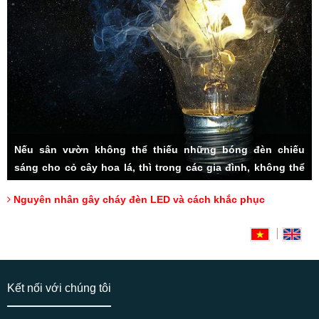
Nếu sân vườn không thể thiếu những bóng đèn chiếu
sáng cho cỏ cây hoa lá, thì trong các gia đình, không thể
thiếu hệ thống đèn LED đầy tiện ích. Rất nhiều các vấn đề
Nguyên nhân gây cháy đèn LED và cách khắc phục
thắc mắc được người tiêu dùng đặt ra, đặc biệt cách sử
dụng sao cho lâu bền, và cách khắc phục đèn LED bị cháy,
Hotline: 0918175000 (Mr Tài)
có lẽ luôn là mối quan tâm hàng đầu.
Kết nối với chúng tôi