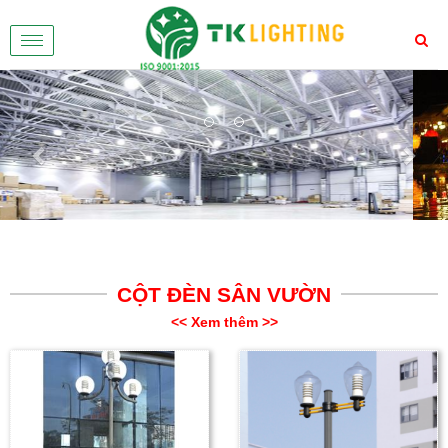
Toggle
navigation
Previous
Nex
CỘT ĐÈN SÂN VƯỜN
<< Xem thêm >>