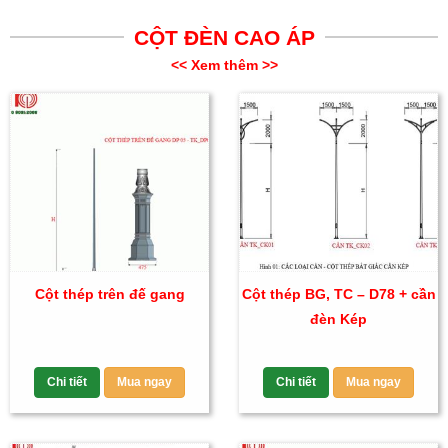
CỘT ĐÈN CAO ÁP
<< Xem thêm >>
Cột thép trên đế gang
Cột thép BG, TC – D78 + cần
đèn Kép
Chi tiết
Mua ngay
Chi tiết
Mua ngay