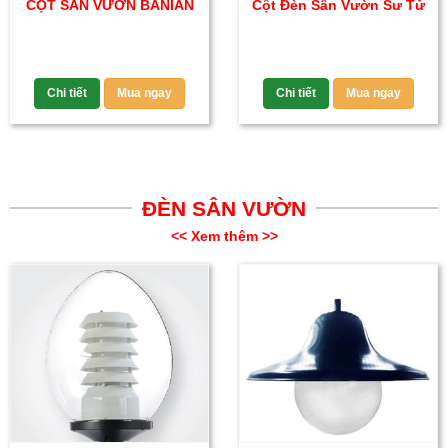
CỘT SÂN VƯỜN BANIAN
Cột Đèn Sân Vườn Sư Tử
Chi tiết
Mua ngay
Chi tiết
Mua ngay
ĐÈN SÂN VƯỜN
<< Xem thêm >>