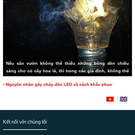
Nếu sân vườn không thể thiếu những bóng đèn chiếu
sáng cho cỏ cây hoa lá, thì trong các gia đình, không thể
thiếu hệ thống đèn LED đầy tiện ích. Rất nhiều các vấn đề
Nguyên nhân gây cháy đèn LED và cách khắc phục
thắc mắc được người tiêu dùng đặt ra, đặc biệt cách sử
dụng sao cho lâu bền, và cách khắc phục đèn LED bị cháy,
Hotline: 0918175000 (Mr Tài)
có lẽ luôn là mối quan tâm hàng đầu.
Kết nối với chúng tôi