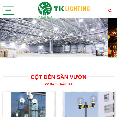
Toggle
navigation
Previous
Nex
CỘT ĐÈN SÂN VƯỜN
<< Xem thêm >>