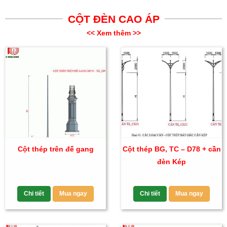
CỘT ĐÈN CAO ÁP
<< Xem thêm >>
Cột thép trên đế gang
Cột thép BG, TC – D78 + cần
đèn Kép
Chi tiết
Mua ngay
Chi tiết
Mua ngay