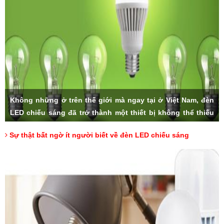
Không những ở trên thế giới mà ngay tại ở Việt Nam, đèn
LED chiếu sáng đã trở thành một thiết bị không thể thiếu
trong các gia đình. Với số lượng lớn bán ra hàng ngày và
Sự thật bất ngờ ít người biết về đèn LED chiếu sáng
độ ưa chuộng của người tiêu dùng, sản phẩm đèn LED
nhanh chóng trở thành lựa chọn hàng đầu khi chúng ta có
nhu cầu sử dụng. Nhưng liệu rằng, có ai trong chúng ta,
đã thực sự hiểu về đèn LED cùng những thông số đặc biệt
của nó.