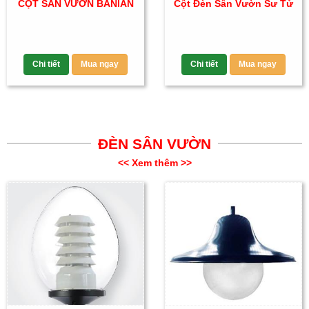
CỘT SÂN VƯỜN BANIAN
Cột Đèn Sân Vườn Sư Tử
Chi tiết
Mua ngay
Chi tiết
Mua ngay
ĐÈN SÂN VƯỜN
<< Xem thêm >>