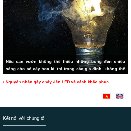
Nếu sân vườn không thể thiếu những bóng đèn chiếu
sáng cho cỏ cây hoa lá, thì trong các gia đình, không thể
thiếu hệ thống đèn LED đầy tiện ích. Rất nhiều các vấn đề
Nguyên nhân gây cháy đèn LED và cách khắc phục
thắc mắc được người tiêu dùng đặt ra, đặc biệt cách sử
dụng sao cho lâu bền, và cách khắc phục đèn LED bị cháy,
Hotline: 0918175000 (Mr Tài)
có lẽ luôn là mối quan tâm hàng đầu.
Kết nối với chúng tôi