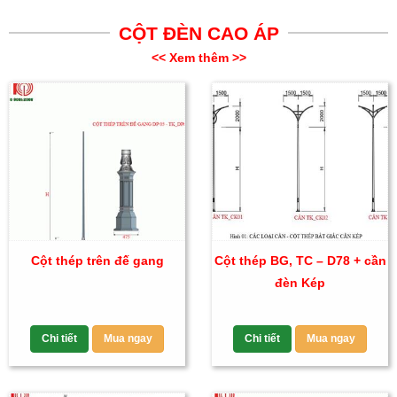
CỘT ĐÈN CAO ÁP
<< Xem thêm >>
Cột thép trên đế gang
Cột thép BG, TC – D78 + cần
đèn Kép
Chi tiết
Mua ngay
Chi tiết
Mua ngay