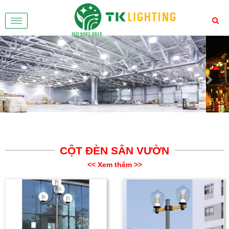
Toggle
navigation
Previous
Nex
CỘT ĐÈN SÂN VƯỜN
<< Xem thêm >>