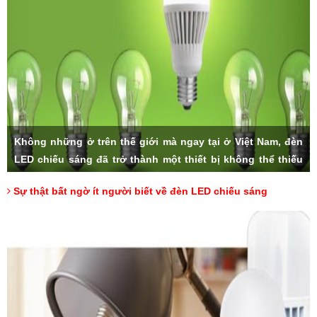
Không những ở trên thế giới mà ngay tại ở Việt Nam, đèn
LED chiếu sáng đã trở thành một thiết bị không thể thiếu
trong các gia đình. Với số lượng lớn bán ra hàng ngày và
Sự thật bất ngờ ít người biết về đèn LED chiếu sáng
độ ưa chuộng của người tiêu dùng, sản phẩm đèn LED
nhanh chóng trở thành lựa chọn hàng đầu khi chúng ta có
nhu cầu sử dụng. Nhưng liệu rằng, có ai trong chúng ta,
đã thực sự hiểu về đèn LED cùng những thông số đặc biệt
của nó.