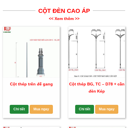
CỘT ĐÈN CAO ÁP
<< Xem thêm >>
Cột thép trên đế gang
Cột thép BG, TC – D78 + cần
đèn Kép
Chi tiết
Mua ngay
Chi tiết
Mua ngay