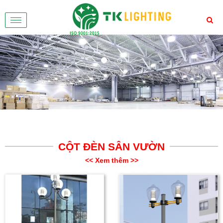
Toggle
navigation
Previous
Nex
CỘT ĐÈN SÂN VƯỜN
<< Xem thêm >>