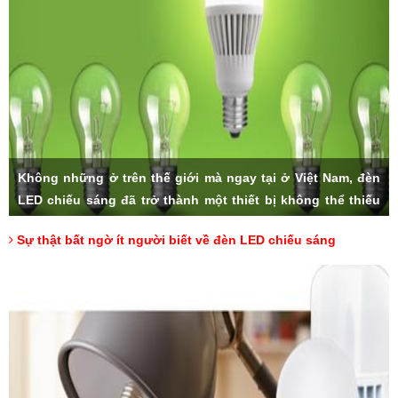
Không những ở trên thế giới mà ngay tại ở Việt Nam, đèn
LED chiếu sáng đã trở thành một thiết bị không thể thiếu
trong các gia đình. Với số lượng lớn bán ra hàng ngày và
Sự thật bất ngờ ít người biết về đèn LED chiếu sáng
độ ưa chuộng của người tiêu dùng, sản phẩm đèn LED
nhanh chóng trở thành lựa chọn hàng đầu khi chúng ta có
nhu cầu sử dụng. Nhưng liệu rằng, có ai trong chúng ta,
đã thực sự hiểu về đèn LED cùng những thông số đặc biệt
của nó.