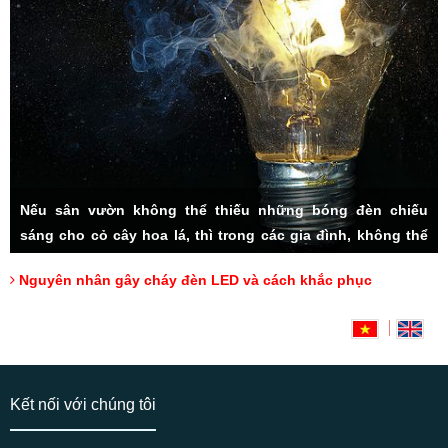
Nếu sân vườn không thể thiếu những bóng đèn chiếu
sáng cho cỏ cây hoa lá, thì trong các gia đình, không thể
thiếu hệ thống đèn LED đầy tiện ích. Rất nhiều các vấn đề
Nguyên nhân gây cháy đèn LED và cách khắc phục
thắc mắc được người tiêu dùng đặt ra, đặc biệt cách sử
dụng sao cho lâu bền, và cách khắc phục đèn LED bị cháy,
Hotline: 0918175000 (Mr Tài)
có lẽ luôn là mối quan tâm hàng đầu.
Kết nối với chúng tôi