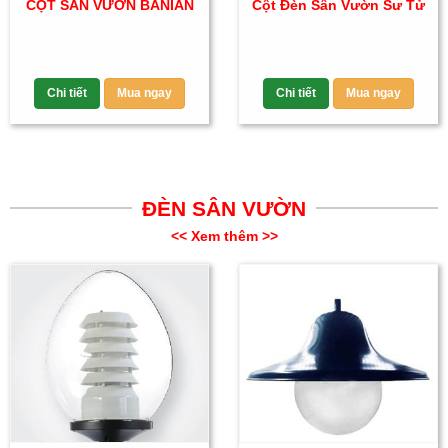
CỘT SÂN VƯỜN BANIAN
Cột Đèn Sân Vườn Sư Tử
Chi tiết
Mua ngay
Chi tiết
Mua ngay
ĐÈN SÂN VƯỜN
<< Xem thêm >>