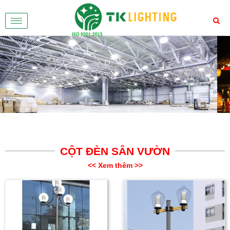
Toggle
navigation
Previous
Nex
CỘT ĐÈN SÂN VƯỜN
<< Xem thêm >>