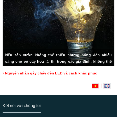
Nếu sân vườn không thể thiếu những bóng đèn chiếu
sáng cho cỏ cây hoa lá, thì trong các gia đình, không thể
thiếu hệ thống đèn LED đầy tiện ích. Rất nhiều các vấn đề
Nguyên nhân gây cháy đèn LED và cách khắc phục
thắc mắc được người tiêu dùng đặt ra, đặc biệt cách sử
dụng sao cho lâu bền, và cách khắc phục đèn LED bị cháy,
Hotline: 0918175000 (Mr Tài)
có lẽ luôn là mối quan tâm hàng đầu.
Kết nối với chúng tôi