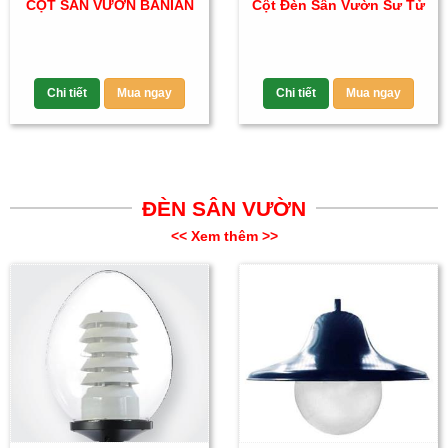
CỘT SÂN VƯỜN BANIAN
Cột Đèn Sân Vườn Sư Tử
Chi tiết
Mua ngay
Chi tiết
Mua ngay
ĐÈN SÂN VƯỜN
<< Xem thêm >>