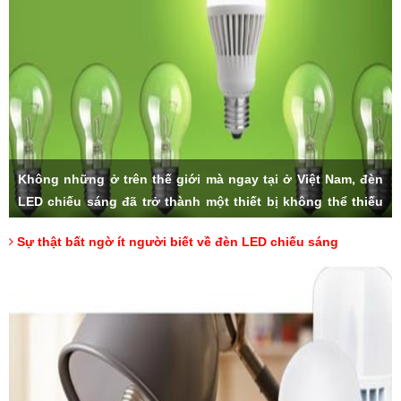
Không những ở trên thế giới mà ngay tại ở Việt Nam, đèn
LED chiếu sáng đã trở thành một thiết bị không thể thiếu
trong các gia đình. Với số lượng lớn bán ra hàng ngày và
Sự thật bất ngờ ít người biết về đèn LED chiếu sáng
độ ưa chuộng của người tiêu dùng, sản phẩm đèn LED
nhanh chóng trở thành lựa chọn hàng đầu khi chúng ta có
nhu cầu sử dụng. Nhưng liệu rằng, có ai trong chúng ta,
đã thực sự hiểu về đèn LED cùng những thông số đặc biệt
của nó.