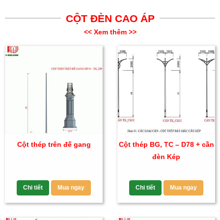
CỘT ĐÈN CAO ÁP
<< Xem thêm >>
Cột thép trên đế gang
Cột thép BG, TC – D78 + cần
đèn Kép
Chi tiết
Mua ngay
Chi tiết
Mua ngay