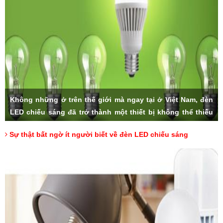
Không những ở trên thế giới mà ngay tại ở Việt Nam, đèn
LED chiếu sáng đã trở thành một thiết bị không thể thiếu
trong các gia đình. Với số lượng lớn bán ra hàng ngày và
Sự thật bất ngờ ít người biết về đèn LED chiếu sáng
độ ưa chuộng của người tiêu dùng, sản phẩm đèn LED
nhanh chóng trở thành lựa chọn hàng đầu khi chúng ta có
nhu cầu sử dụng. Nhưng liệu rằng, có ai trong chúng ta,
đã thực sự hiểu về đèn LED cùng những thông số đặc biệt
của nó.