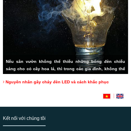
Nếu sân vườn không thể thiếu những bóng đèn chiếu
sáng cho cỏ cây hoa lá, thì trong các gia đình, không thể
thiếu hệ thống đèn LED đầy tiện ích. Rất nhiều các vấn đề
Nguyên nhân gây cháy đèn LED và cách khắc phục
thắc mắc được người tiêu dùng đặt ra, đặc biệt cách sử
dụng sao cho lâu bền, và cách khắc phục đèn LED bị cháy,
Hotline: 0918175000 (Mr Tài)
có lẽ luôn là mối quan tâm hàng đầu.
Kết nối với chúng tôi