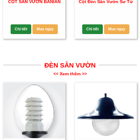
CỘT SÂN VƯỜN BANIAN
Cột Đèn Sân Vườn Sư Tử
Chi tiết
Mua ngay
Chi tiết
Mua ngay
ĐÈN SÂN VƯỜN
<< Xem thêm >>