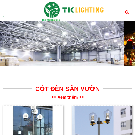
Toggle
navigation
Previous
Nex
CỘT ĐÈN SÂN VƯỜN
<< Xem thêm >>