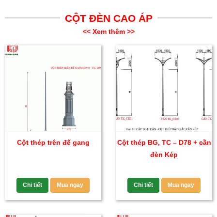
CỘT ĐÈN CAO ÁP
<< Xem thêm >>
Cột thép trên đế gang
Cột thép BG, TC – D78 + cần
đèn Kép
Chi tiết
Mua ngay
Chi tiết
Mua ngay