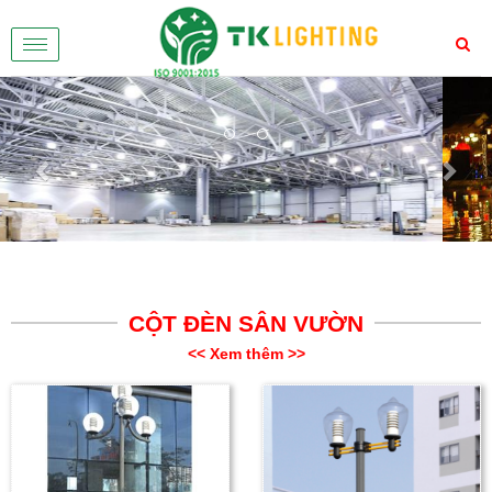
Toggle
navigation
Previous
Nex
CỘT ĐÈN SÂN VƯỜN
<< Xem thêm >>