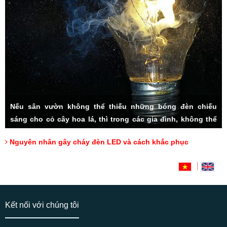
Nếu sân vườn không thể thiếu những bóng đèn chiếu
sáng cho cỏ cây hoa lá, thì trong các gia đình, không thể
thiếu hệ thống đèn LED đầy tiện ích. Rất nhiều các vấn đề
Nguyên nhân gây cháy đèn LED và cách khắc phục
thắc mắc được người tiêu dùng đặt ra, đặc biệt cách sử
dụng sao cho lâu bền, và cách khắc phục đèn LED bị cháy,
Hotline: 0918175000 (Mr Tài)
có lẽ luôn là mối quan tâm hàng đầu.
Kết nối với chúng tôi