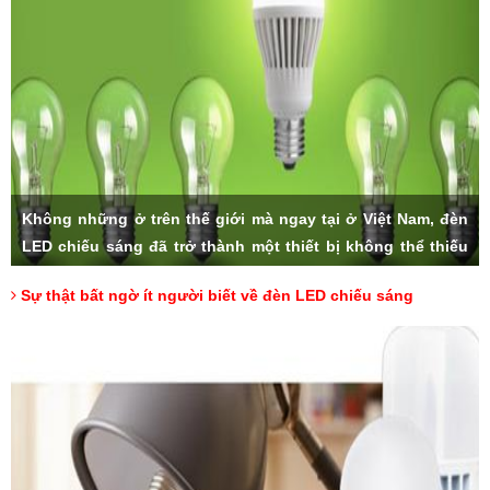
Không những ở trên thế giới mà ngay tại ở Việt Nam, đèn
LED chiếu sáng đã trở thành một thiết bị không thể thiếu
trong các gia đình. Với số lượng lớn bán ra hàng ngày và
Sự thật bất ngờ ít người biết về đèn LED chiếu sáng
độ ưa chuộng của người tiêu dùng, sản phẩm đèn LED
nhanh chóng trở thành lựa chọn hàng đầu khi chúng ta có
nhu cầu sử dụng. Nhưng liệu rằng, có ai trong chúng ta,
đã thực sự hiểu về đèn LED cùng những thông số đặc biệt
của nó.