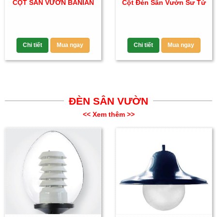
CỘT SÂN VƯỜN BANIAN
Cột Đèn Sân Vườn Sư Tử
Chi tiết
Mua ngay
Chi tiết
Mua ngay
ĐÈN SÂN VƯỜN
<< Xem thêm >>