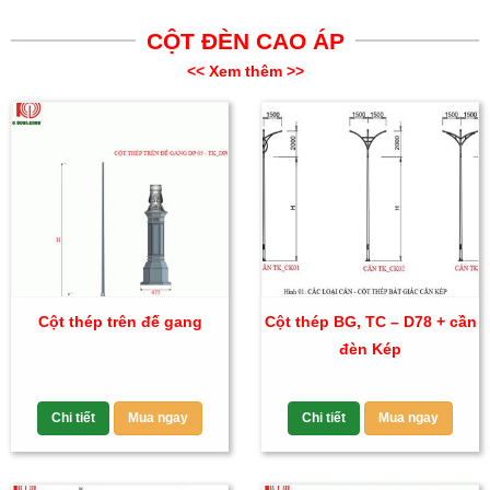
CỘT ĐÈN CAO ÁP
<< Xem thêm >>
Cột thép trên đế gang
Cột thép BG, TC – D78 + cần
đèn Kép
Chi tiết
Mua ngay
Chi tiết
Mua ngay