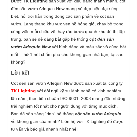
Được
TK Lighting
sản xuất với kiểu dáng thanh mảnh, cột
đèn sân vườn Arlequin New mang vẻ đẹp hiện đại riêng
biệt, nổi trội hẳn trong dòng các sản phẩm về cột sân
vườn. Lang thang khu vực ven hồ hóng gió, chạy bộ trong
công viên mỗi chiều về, hay rảo bước quanh khu đô thị tập
trung, bạn sẽ dễ dàng bắt gặp hệ thống
cột đèn sân
vườn Arlequin New
với hình dáng và màu sắc vô cùng bắt
mắt. Thử 1 nét chấm phá cho không gian nhà bạn, tại sao
không?
Lời kết
Cột đèn sân vườn Arlequin New được sản xuất tại công ty
TK Lighting
với đội ngũ kỹ sư lành nghề có kinh nghiệm
lâu năm, theo tiêu chuẩn ISO 9001: 2008 mang đến những
trải nghiệm tốt nhất cho người dùng với từng mục đích.
Bạn đã sẵn sàng “rinh" hệ thống
cột sân vườn Arlequin
về không gian của mình? Liên hệ với TK Lighting để được
tư vấn và báo giá nhanh nhất nhé!