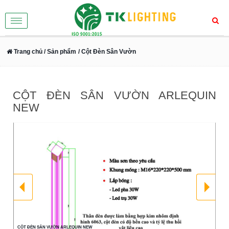
Toggle
navigation
Trang chủ
/ Sản phẩm
/ Cột Đèn Sân Vườn
CỘT ĐÈN SÂN VƯỜN ARLEQUIN
NEW
CỘT ĐÈN SÂN VƯỜN ARLEQUIN NEW