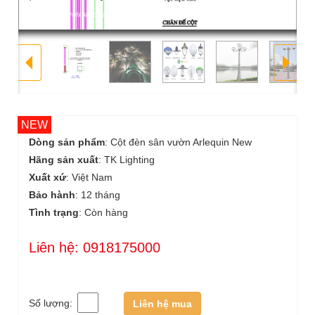
CỘT ĐÈN SÂN VƯỜN ARLEQUIN NEW Bản vẽ đèn sv led TODA - H 3 mét
NEW
Dòng sản phẩm
: Cột đèn sân vườn Arlequin New
Hãng sản xuất
: TK Lighting
Xuất xứ
: Việt Nam
Bảo hành
: 12 tháng
Tình trạng
: Còn hàng
Liên hệ: 0918175000
Số lượng:
Liên hệ mua