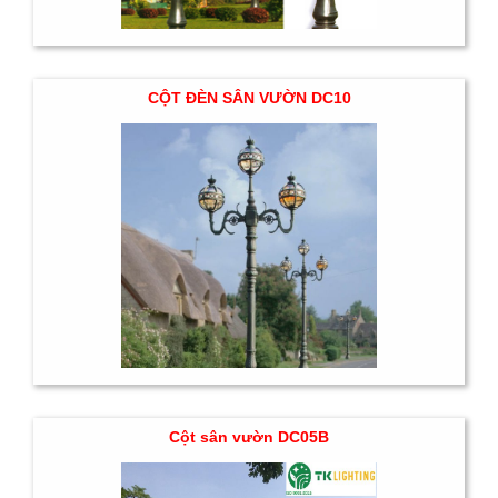
CỘT ĐÈN SÂN VƯỜN DC10
Cột sân vườn DC05B